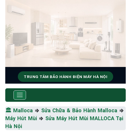
TRUNG TÂM BẢO HÀNH ĐIỆN MÁY HÀ NỘI
SỬA CHỮA & BẢO HÀNH
MALLOCA
🏛️
Malloca
⇒
Sửa Chữa & Bảo Hành Malloca
⇒
Tốc Độ Tối Đa • Chất Lượng Tối Ưu • Chi Phí Tối
Máy Hút Mùi
⇒
Sửa Máy Hút Mùi MALLOCA Tại
Thiểu
Hà Nội