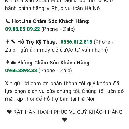
Malloca Sau 20-45 Phút. Gọi là có thợ! ⭐ Bảo
hành chính hãng ⭐ Phục vụ toàn Hà Nội
📞 HotLine Chăm Sóc Khách Hàng:
09.86.85.89.22
(Phone - Zalo)
👨‍🔧 Hỗ Trợ Kỹ Thuật:
0866.812.818
(Phone -
Zalo - gửi ảnh máy để được tư vấn nhanh)
👨‍💼 Phòng Chăm Sóc Khách Hàng:
0966.3898.33
(Phone - Zalo)
Xin gửi lời cảm ơn chân thành tới quý khách đã
lựa chọn dịch vụ của chúng tôi. Chúng tôi luôn có
mặt kịp thời để hỗ trợ bạn tại Hà Nội!
❤️ RẤT HÂN HẠNH PHỤC VỤ QUÝ KHÁCH HÀNG
❤️