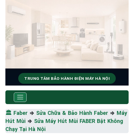
TRUNG TÂM BẢO HÀNH ĐIỆN MÁY HÀ NỘI
SỬA CHỮA & BẢO HÀNH
FABER
🏛️
Faber
⇒
Sửa Chữa & Bảo Hành Faber
⇒
Máy
Tốc Độ Tối Đa • Chất Lượng Tối Ưu • Chi Phí Tối
Hút Mùi
⇒
Sửa Máy Hút Mùi FABER Bật Không
Thiểu
Chạy Tại Hà Nội