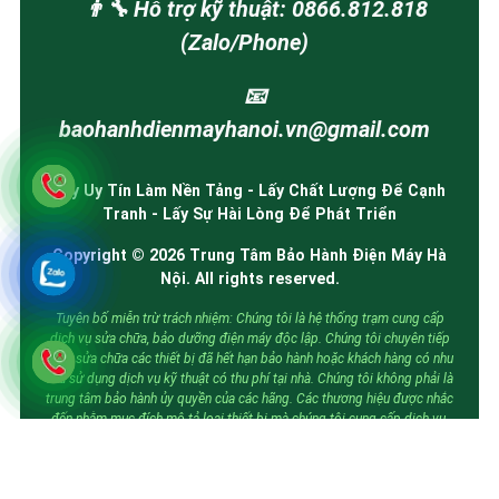
👨‍🔧 Hỗ trợ kỹ thuật: 0866.812.818
(Zalo/Phone)
📧
baohanhdienmayhanoi.vn@gmail.com
Lấy Uy Tín Làm Nền Tảng - Lấy Chất Lượng Để Cạnh
Tranh - Lấy Sự Hài Lòng Để Phát Triển
Copyright © 2026 Trung Tâm Bảo Hành Điện Máy Hà
Nội. All rights reserved.
Tuyên bố miễn trừ trách nhiệm: Chúng tôi là hệ thống trạm cung cấp
dịch vụ sửa chữa, bảo dưỡng điện máy độc lập. Chúng tôi chuyên tiếp
nhận sửa chữa các thiết bị đã hết hạn bảo hành hoặc khách hàng có nhu
cầu sử dụng dịch vụ kỹ thuật có thu phí tại nhà. Chúng tôi không phải là
trung tâm bảo hành ủy quyền của các hãng. Các thương hiệu được nhắc
đến nhằm mục đích mô tả loại thiết bị mà chúng tôi cung cấp dịch vụ.