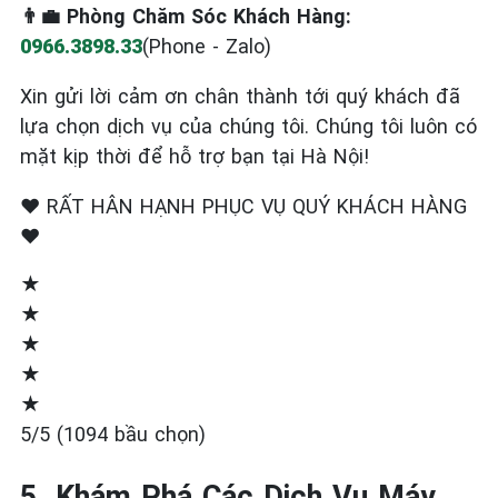
👨‍💼 Phòng Chăm Sóc Khách Hàng:
0966.3898.33
(Phone - Zalo)
Xin gửi lời cảm ơn chân thành tới quý khách đã
lựa chọn dịch vụ của chúng tôi. Chúng tôi luôn có
mặt kịp thời để hỗ trợ bạn tại Hà Nội!
❤️ RẤT HÂN HẠNH PHỤC VỤ QUÝ KHÁCH HÀNG
❤️
★
★
★
★
★
5/5 (1094 bầu chọn)
5. Khám Phá Các Dịch Vụ Máy