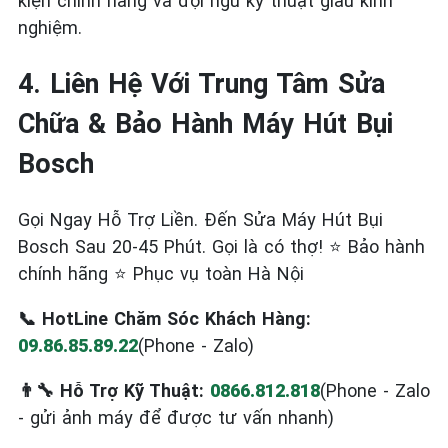
kiện chính hãng và đội ngũ kỹ thuật giàu kinh
nghiệm.
4. Liên Hệ Với Trung Tâm Sửa
Chữa & Bảo Hành Máy Hút Bụi
Bosch
Gọi Ngay Hỗ Trợ Liền. Đến Sửa Máy Hút Bụi
Bosch Sau 20-45 Phút. Gọi là có thợ! ⭐ Bảo hành
chính hãng ⭐ Phục vụ toàn Hà Nội
📞 HotLine Chăm Sóc Khách Hàng:
09.86.85.89.22
(Phone - Zalo)
👨‍🔧 Hỗ Trợ Kỹ Thuật:
0866.812.818
(Phone - Zalo
- gửi ảnh máy để được tư vấn nhanh)