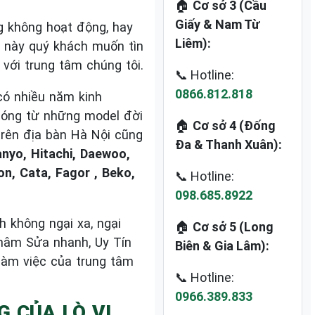
🏠
Cơ sở 3 (Cầu
Giấy & Nam Từ
g không hoạt động, hay
Liêm):
c này quý khách muốn tìn
 với trung tâm chúng tôi.
📞 Hotline:
0866.812.818
ó nhiều năm kinh
 sóng từ những model đời
🏠
Cơ sở 4 (Đống
rên địa bàn Hà Nội cũng
Đa & Thanh Xuân):
nyo, Hitachi, Daewoo,
on, Cata, Fagor , Beko,
📞 Hotline:
098.685.8922
h không ngại xa, ngại
🏠
Cơ sở 5 (Long
châm Sửa nhanh, Uy Tín
Biên & Gia Lâm):
làm việc của trung tâm
📞 Hotline:
0966.389.833
G CỦA LÒ VI