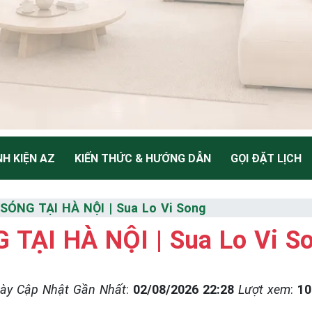
NH KIỆN AZ
KIẾN THỨC & HƯỚNG DẪN
GỌI ĐẶT LỊCH
H LÒ VI
SÓNG TẠI HÀ NỘI | Sua Lo Vi Song
 TẠI HÀ NỘI | Sua Lo Vi S
Thiểu
ày Cập Nhật Gần Nhất
:
02/08/2026 22:28
Lượt xem
:
10