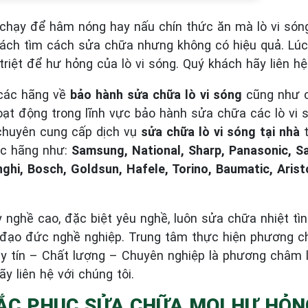
 chạy để hâm nóng hay nấu chín thức ăn mà lò vi són
hách tìm cách sửa chữa nhưng không có hiệu quả. Lú
triệt để hư hỏng của lò vi sóng. Quý khách hãy liên hệ
các hãng về
bảo hành sửa chữa lò vi sóng
cũng như c
oạt động trong lĩnh vực bảo hành sửa chữa các lò vi
 chuyên cung cấp dịch vụ
sửa chữa lò vi sóng
tại nhà
t
các hãng như:
Samsung, National, Sharp, Panasonic, Sa
nghi, Bosch, Goldsun, Hafele, Torino, Baumatic, Arist
 nghề cao, đặc biệt yêu nghề, luôn sửa chữa nhiệt tìn
ó đạo đức nghề nghiệp. Trung tâm thực hiện phương 
 Uy tín – Chất lượng – Chuyên nghiệp là phương châm 
y liên hệ với chúng tôi.
HẮC PHỤC SỬA CHỮA MỌI HƯ HỎN