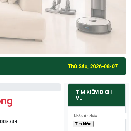
Thứ Sáu, 2026-08-07
TÌM KIẾM DỊCH
ong
VỤ
003733