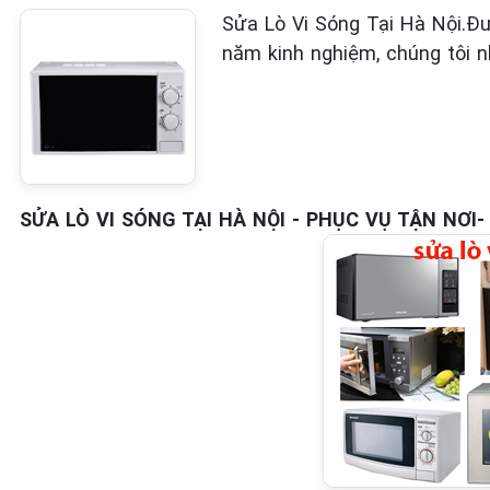
Sửa Lò Vi Sóng Tại Hà Nội.Đ
năm kinh nghiệm, chúng tôi n
SỬA LÒ VI SÓNG TẠI HÀ NỘI - PHỤC VỤ TẬN NƠ