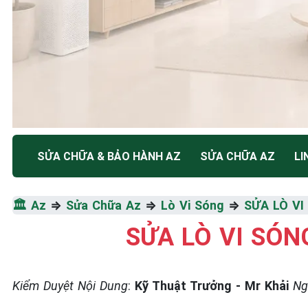
TRUNG TÂM BẢO HÀNH ĐIỆN MÁY HÀ NỘI
SỬA CHỮA & BẢO HÀNH AZ
SỬA CHỮA AZ
LI
SỬA CHỮA & BẢO HÀN
🏛️
Az
⇒
Sửa Chữa Az
⇒
Lò Vi Sóng
⇒
SỬA LÒ VI 
SÓNG
SỬA LÒ VI SÓNG
Tốc Độ Tối Đa • Chất Lượng Tối Ưu • Chi Phí Tối 
Kiểm Duyệt Nội Dung
:
Kỹ Thuật Trưởng - Mr Khải
Ng
☎️ 09.86.85.89.22