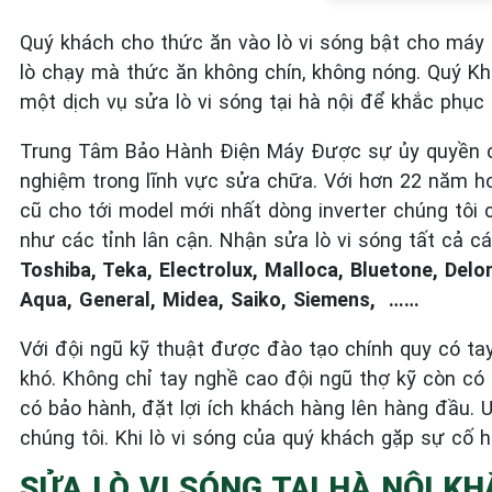
Quý khách cho thức ăn vào lò vi sóng bật cho máy
lò chạy mà thức ăn không chín, không nóng. Quý K
một dịch vụ sửa lò vi sóng tại hà nội để khắc phục 
Trung Tâm Bảo Hành Điện Máy Được sự ủy quyền 
nghiệm trong lĩnh vực sửa chữa. Với hơn 22 năm h
cũ cho tới model mới nhất dòng inverter chúng tôi
như các tỉnh lân cận. Nhận sửa lò vi sóng tất cả 
Toshiba, Teka, Electrolux, Malloca, Bluetone, Delo
Aqua, General, Midea, Saiko, Siemens, ……
Với đội ngũ kỹ thuật được đào tạo chính quy có tay
khó. Không chỉ tay nghề cao đội ngũ thợ kỹ còn c
có bảo hành, đặt lợi ích khách hàng lên hàng đầu.
chúng tôi. Khi lò vi sóng của quý khách gặp sự cố hã
SỬA LÒ VI SÓNG TẠI HÀ NỘI K