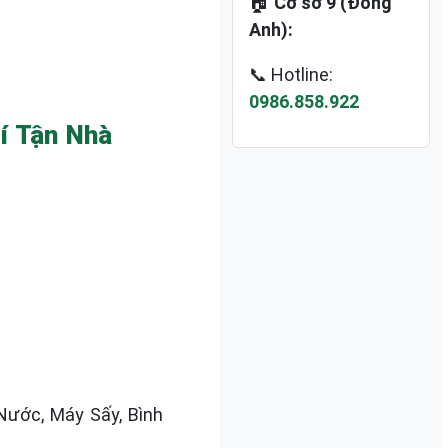
🏠
Cơ sở 9 (Đông
Anh):
📞 Hotline:
0986.858.922
hí Tận Nhà
 Nước, Máy Sấy, Bình