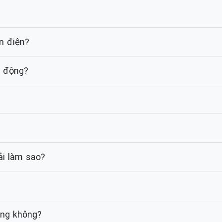
n điện?
t động?
i làm sao?
ãng không?