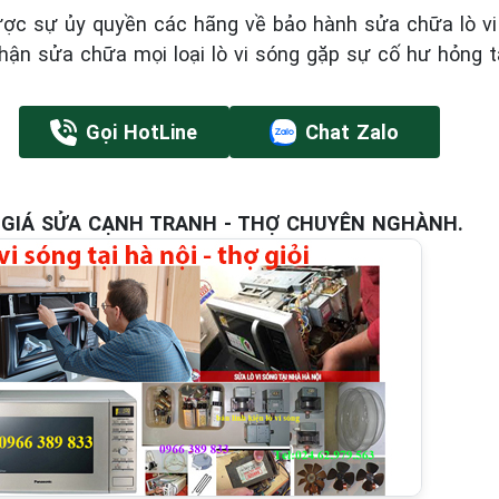
ược sự ủy quyền các hãng về bảo hành sửa chữa lò vi
hận sửa chữa mọi loại lò vi sóng gặp sự cố hư hỏng t
Gọi HotLine
Chat Zalo
I- GIÁ SỬA CẠNH TRANH - THỢ CHUYÊN NGHÀNH.