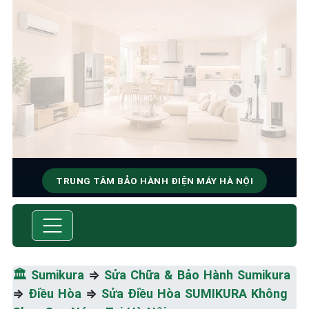
TRUNG TÂM BẢO HÀNH ĐIỆN MÁY HÀ NỘI
SỬA CHỮA & BẢO HÀNH
SUMIKURA
Tốc Độ Tối Đa • Chất Lượng Tối Ưu • Chi Phí Tối
🏛️
Sumikura
⇒
Sửa Chữa & Bảo Hành Sumikura
Thiểu
⇒
Điều Hòa
⇒
Sửa Điều Hòa SUMIKURA Không