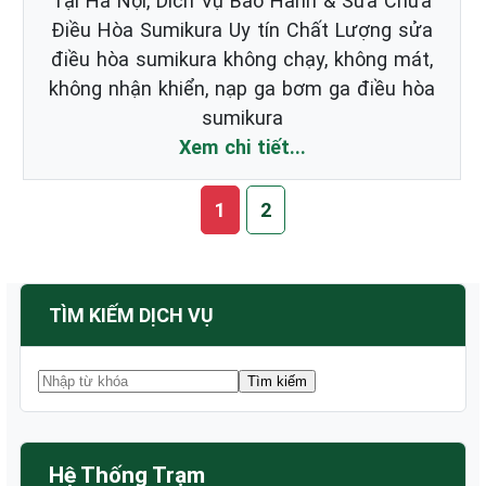
Tại Hà Nội, Dich Vụ Bảo Hành & Sửa Chữa
Điều Hòa Sumikura Uy tín Chất Lượng sửa
điều hòa sumikura không chạy, không mát,
không nhận khiển, nạp ga bơm ga điều hòa
sumikura
Xem chi tiết...
1
2
TÌM KIẾM DỊCH VỤ
Hệ Thống Trạm