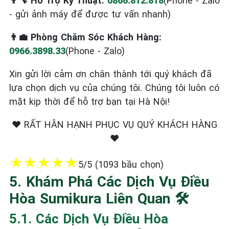
👨‍🔧 Hỗ Trợ Kỹ Thuật:
0866.812.818
(Phone - Zalo
- gửi ảnh máy để được tư vấn nhanh)
👨‍💼 Phòng Chăm Sóc Khách Hàng:
0966.3898.33
(Phone - Zalo)
Xin gửi lời cảm ơn chân thành tới quý khách đã
lựa chọn dịch vụ của chúng tôi. Chúng tôi luôn có
mặt kịp thời để hỗ trợ bạn tại Hà Nội!
❤️ RẤT HÂN HẠNH PHỤC VỤ QUÝ KHÁCH HÀNG
❤️
★
★
★
★
★
5/5 (1093 bầu chọn)
5. Khám Phá Các Dịch Vụ Điều
Hòa Sumikura Liên Quan 🛠️
5.1. Các Dịch Vụ Điều Hòa