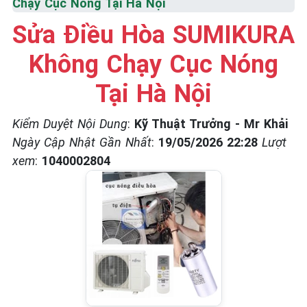
Chạy Cục Nóng Tại Hà Nội
☎️ 09.86.85.89.22
Sửa Điều Hòa SUMIKURA
Không Chạy Cục Nóng
Tại Hà Nội
Kiểm Duyệt Nội Dung
:
Kỹ Thuật Trưởng - Mr Khải
Ngày Cập Nhật Gần Nhất
:
19/05/2026 22:28
Lượt
xem
:
1040002804