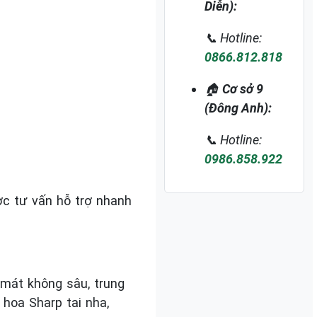
Diễn):
📞 Hotline:
0866.812.818
🏠
Cơ sở 9
(Đông Anh):
📞 Hotline:
0986.858.922
ợc tư vấn hỗ trợ nhanh
 mát không sâu, trung
 hoa Sharp tai nha,