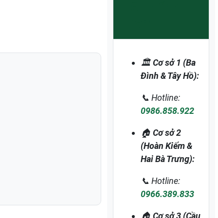
Hệ Thống
Trạm
🏛️
Cơ sở 1 (Ba
Đình & Tây Hồ):
📞 Hotline:
0986.858.922
🏠
Cơ sở 2
(Hoàn Kiếm &
Hai Bà Trưng):
📞 Hotline:
0966.389.833
🏠
Cơ sở 3 (Cầu