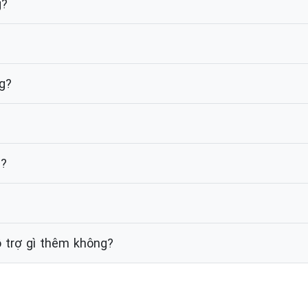
g?
g?
g?
 trợ gì thêm không?