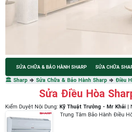
TRUNG TÂM BẢO HÀNH ĐIỆN MÁY HÀ NỘI
SỬA CHỮA & BẢO HÀNH SHARP
SỬA CHỮA SHA
SỬA CHỮA & BẢO HÀ
🏛️
Sharp
⇒
Sửa Chữa & Bảo Hành Sharp
⇒
Điều 
SHARP
Sửa Điều Hòa Shar
Kiểm Duyệt Nội Dung
:
Kỹ Thuật Trưởng - Mr Khải
|
Tốc Độ Tối Đa • Chất Lượng Tối Ưu • Chi Phí Tối 
Trung Tâm Bảo Hành Điều Hò
☎️ 09.86.85.89.22