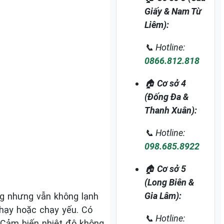
Giấy & Nam Từ
Liêm):
📞 Hotline:
0866.812.818
🏠
Cơ sở 4
(Đống Đa &
Thanh Xuân):
📞 Hotline:
098.685.8922
🏠
Cơ sở 5
(Long Biên &
Gia Lâm):
ng nhưng vẫn không lạnh
chạy hoặc chạy yếu. Có
📞 Hotline:
 Cảm biến nhiệt độ không