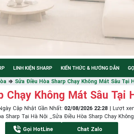
RP
LINH KIỆN SHARP
KIẾN THỨC & HƯỚNG DẪN
GỌ
NH
Hòa
⇒
Sửa Điều Hòa Sharp Chạy Không Mát Sâu Tại 
p Chạy Không Mát Sâu Tại 
Ngày Cập Nhật Gần Nhất
:
02/08/2026 22:28
|
Lượt xe
Thiểu
a Sharp Tại Hà Nội _Sửa Điều Hòa Sharp Chạy Không
Gọi HotLine
Chat Zalo