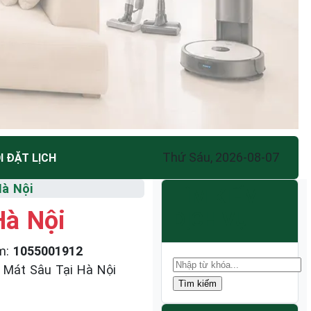
Thứ Sáu, 2026-08-07
I ĐẶT LỊCH
Hà Nội
TÌM KIẾM
Hà Nội
DỊCH VỤ
m
:
1055001912
 Mát Sâu Tại Hà Nội
Tìm kiếm