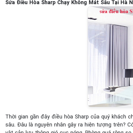
Sửa Điều Hòa Sharp Chạy Không Mát Sâu Tại Hà N
Thời gian gần đây điều hòa Sharp của quý khách c
sâu. Đâu là nguyên nhân gây ra hiện tượng trên? 
vật cản lưu thông gió cục nóng. Phòng quá rộng so