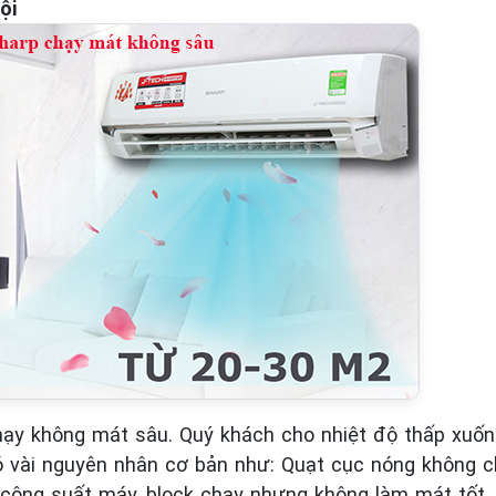
ội
hạy không mát sâu. Quý khách cho nhiệt độ thấp xuố
Có vài nguyên nhân cơ bản như: Quạt cục nóng không 
 công suất máy, block chạy nhưng không làm mát tốt.