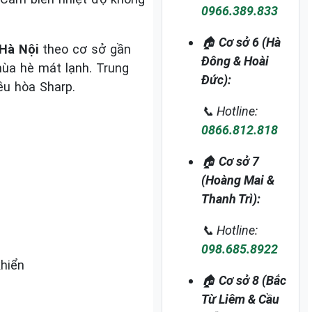
0966.389.833
🏠
Cơ sở 6 (Hà
Hà Nội
theo cơ sở gần
Đông & Hoài
mùa hè mát lạnh. Trung
Đức):
u hòa Sharp.
📞 Hotline:
0866.812.818
🏠
Cơ sở 7
(Hoàng Mai &
Thanh Trì):
📞 Hotline:
098.685.8922
khiển
🏠
Cơ sở 8 (Bắc
Từ Liêm & Cầu