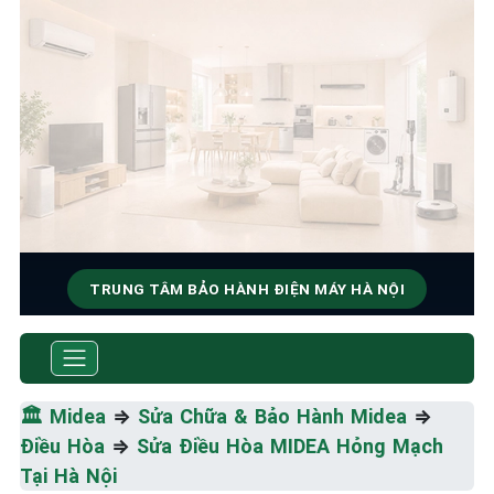
TRUNG TÂM BẢO HÀNH ĐIỆN MÁY HÀ NỘI
SỬA CHỮA & BẢO HÀNH
MIDEA
🏛️
Midea
⇒
Sửa Chữa & Bảo Hành Midea
⇒
Tốc Độ Tối Đa • Chất Lượng Tối Ưu • Chi Phí Tối
Điều Hòa
⇒
Sửa Điều Hòa MIDEA Hỏng Mạch
Thiểu
Tại Hà Nội