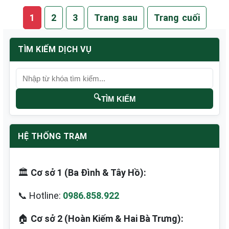
1
2
3
Trang sau
Trang cuối
TÌM KIẾM DỊCH VỤ
🔍
TÌM KIẾM
HỆ THỐNG TRẠM
🏛️
Cơ sở 1 (Ba Đình & Tây Hồ):
📞 Hotline:
0986.858.922
🏠
Cơ sở 2 (Hoàn Kiếm & Hai Bà Trưng):