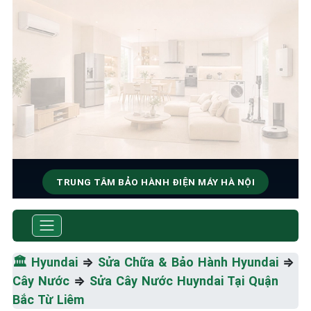
TRUNG TÂM BẢO HÀNH ĐIỆN MÁY HÀ NỘI
SỬA CHỮA & BẢO HÀNH
HYUNDAI
🏛️
Hyundai
⇒
Sửa Chữa & Bảo Hành Hyundai
⇒
Tốc Độ Tối Đa • Chất Lượng Tối Ưu • Chi Phí Tối
Cây Nước
⇒
Sửa Cây Nước Huyndai Tại Quận
Thiểu
Bắc Từ Liêm