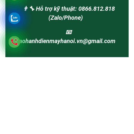
👨‍🔧 Hỗ trợ kỹ thuật: 0866.812.818
(Zalo/Phone)
📧
baohanhdienmayhanoi.vn@gmail.com
Lấy Uy Tín Làm Nền Tảng - Lấy Chất Lượng Để Cạnh
Tranh - Lấy Sự Hài Lòng Để Phát Triển
Copyright © Bảo Hành Điện Máy Hà Nội. All Reserved.
© 2026 Trung Tâm Bảo Hành Điện Máy Hà
Nội. All rights reserved.
Tuyên bố miễn trừ trách nhiệm: Chúng tôi là hệ thống trạm cung cấp
dịch vụ sửa chữa, bảo dưỡng điện máy độc lập. Chúng tôi chuyên tiếp
nhận sửa chữa các thiết bị đã hết hạn bảo hành hoặc khách hàng có nhu
cầu sử dụng dịch vụ kỹ thuật có thu phí tại nhà. Chúng tôi không phải là