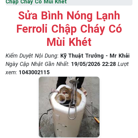
Chập Cháy Có Mùi Khét
☎️ 09.86.85.89.22
Sửa Bình Nóng Lạnh
Ferroli Chập Cháy Có
Mùi Khét
Kiểm Duyệt Nội Dung
:
Kỹ Thuật Trưởng - Mr Khải
Ngày Cập Nhật Gần Nhất
:
19/05/2026 22:28
Lượt
xem
:
1043002115