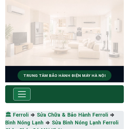
TRUNG TÂM BẢO HÀNH ĐIỆN MÁY HÀ NỘI
SỬA CHỮA & BẢO HÀNH
FERROLI
Tốc Độ Tối Đa • Chất Lượng Tối Ưu • Chi Phí Tối
🏛️
Ferroli
⇒
Sửa Chữa & Bảo Hành Ferroli
⇒
Thiểu
Bình Nóng Lạnh
⇒
Sửa Bình Nóng Lạnh Ferroli