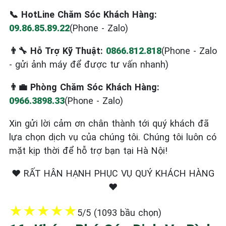
📞 HotLine Chăm Sóc Khách Hàng:
09.86.85.89.22
(Phone - Zalo)
👨‍🔧 Hỗ Trợ Kỹ Thuật:
0866.812.818
(Phone - Zalo
- gửi ảnh máy để được tư vấn nhanh)
👨‍💼 Phòng Chăm Sóc Khách Hàng:
0966.3898.33
(Phone - Zalo)
Xin gửi lời cảm ơn chân thành tới quý khách đã
lựa chọn dịch vụ của chúng tôi. Chúng tôi luôn có
mặt kịp thời để hỗ trợ bạn tại Hà Nội!
❤️ RẤT HÂN HẠNH PHỤC VỤ QUÝ KHÁCH HÀNG
❤️
★
★
★
★
★
5/5 (1093 bầu chọn)