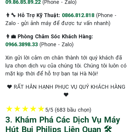
09.86.85.89.22
(Phone - Zalo)
👨‍🔧 Hỗ Trợ Kỹ Thuật:
0866.812.818
(Phone -
Zalo - gửi ảnh máy để được tư vấn nhanh)
👨‍💼 Phòng Chăm Sóc Khách Hàng:
0966.3898.33
(Phone - Zalo)
Xin gửi lời cảm ơn chân thành tới quý khách đã
lựa chọn dịch vụ của chúng tôi. Chúng tôi luôn có
mặt kịp thời để hỗ trợ bạn tại Hà Nội!
❤️ RẤT HÂN HẠNH PHỤC VỤ QUÝ KHÁCH HÀNG
❤️
★
★
★
★
★
5/5 (683 bầu chọn)
3. Khám Phá Các Dịch Vụ Máy
Hút Bụi Philips Liên Quan 🛠️