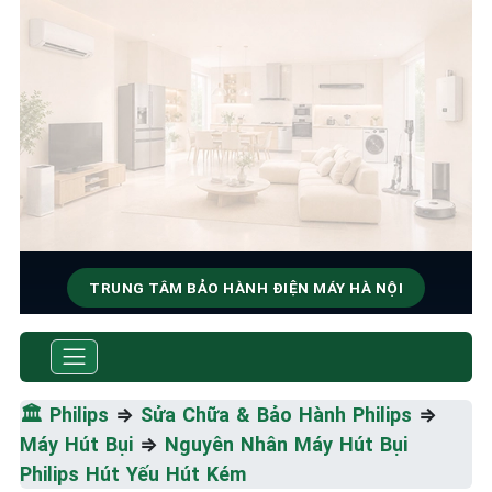
TRUNG TÂM BẢO HÀNH ĐIỆN MÁY HÀ NỘI
SỬA CHỮA & BẢO HÀNH
PHILIPS
🏛️
Philips
⇒
Sửa Chữa & Bảo Hành Philips
⇒
Tốc Độ Tối Đa • Chất Lượng Tối Ưu • Chi Phí Tối
Máy Hút Bụi
⇒
Nguyên Nhân Máy Hút Bụi
Thiểu
Philips Hút Yếu Hút Kém