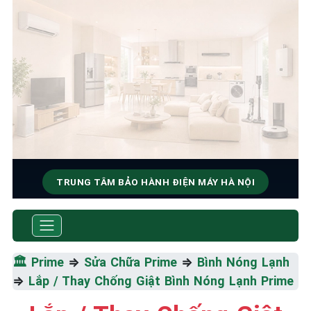
TRUNG TÂM BẢO HÀNH ĐIỆN MÁY HÀ NỘI
SỬA CHỮA & BẢO HÀNH
PRIME
🏛️
Prime
⇒
Sửa Chữa Prime
⇒
Bình Nóng Lạnh
Tốc Độ Tối Đa • Chất Lượng Tối Ưu • Chi Phí Tối
⇒
Lắp / Thay Chống Giật Bình Nóng Lạnh Prime
Thiểu