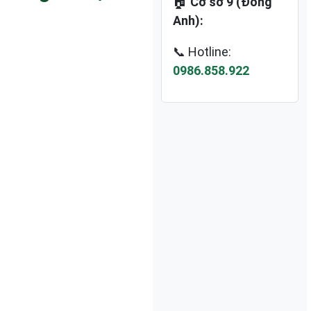
🏠
Cơ sở 9 (Đông
Anh):
📞 Hotline:
0986.858.922