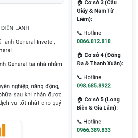
🏠
Cơ sở 3 (Cầu
Giấy & Nam Từ
Liêm):
, ĐIỆN LẠNH
📞 Hotline:
0866.812.818
lạnh General Inveter,
neral
🏠
Cơ sở 4 (Đống
Đa & Thanh Xuân):
ạnh General tại nhà nhằm
📞 Hotline:
098.685.8922
yên nghiệp, năng động,
 chữa sau khi nhận được
🏠
Cơ sở 5 (Long
ịch vụ tốt nhất cho quý
Biên & Gia Lâm):
📞 Hotline:
0966.389.833