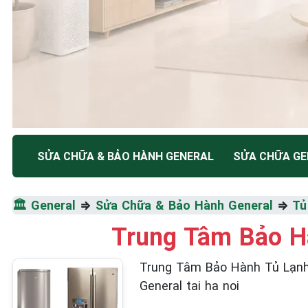
TRUNG TÂM BẢO HÀNH ĐIỆN MÁY HÀ NỘI
SỬA CHỮA & BẢO HÀNH GENERAL
SỬA CHỮA GE
SỬA CHỮA & BẢO HÀ
🏛️
General
⇒
Sửa Chữa & Bảo Hành General
⇒
Tủ
GENERAL
Trung Tâm Bảo Hà
Tốc Độ Tối Đa • Chất Lượng Tối Ưu • Chi Phí Tối 
Trung Tâm Bảo Hành Tủ Lạnh Gen
General tai ha noi
☎️ 09.86.85.89.22