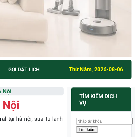
Thứ Năm, 2026-08-06
GỌI ĐẶT LỊCH
à Nội
TÌM KIẾM DỊCH
 Nội
VỤ
 tại hà nội, sua tu lanh