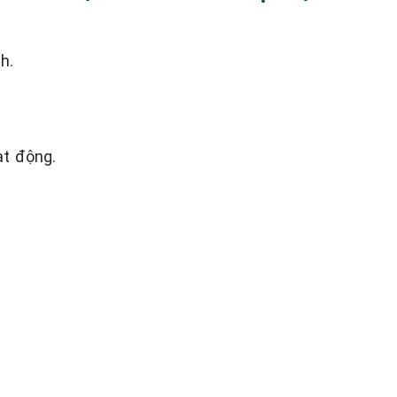
h.
t động.