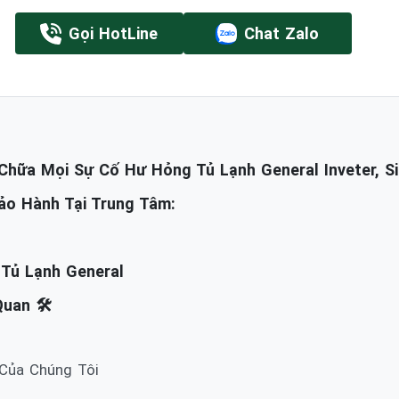
Gọi HotLine
Chat Zalo
hữa Mọi Sự Cố Hư Hỏng Tủ Lạnh General Inveter, Si
ảo Hành Tại Trung Tâm:
 Tủ Lạnh General
uan 🛠️
 Của Chúng Tôi