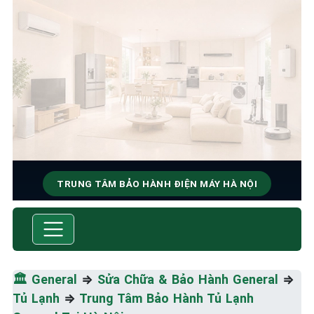
TRUNG TÂM BẢO HÀNH ĐIỆN MÁY HÀ NỘI
SỬA CHỮA & BẢO HÀNH
GENERAL
Tốc Độ Tối Đa • Chất Lượng Tối Ưu • Chi Phí Tối
🏛️
General
⇒
Sửa Chữa & Bảo Hành General
⇒
Thiểu
Tủ Lạnh
⇒
Trung Tâm Bảo Hành Tủ Lạnh