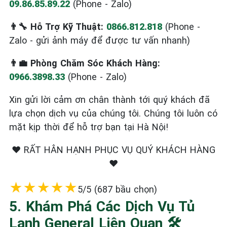
09.86.85.89.22
(Phone - Zalo)
👨‍🔧 Hỗ Trợ Kỹ Thuật:
0866.812.818
(Phone -
Zalo - gửi ảnh máy để được tư vấn nhanh)
👨‍💼 Phòng Chăm Sóc Khách Hàng:
0966.3898.33
(Phone - Zalo)
Xin gửi lời cảm ơn chân thành tới quý khách đã
lựa chọn dịch vụ của chúng tôi. Chúng tôi luôn có
mặt kịp thời để hỗ trợ bạn tại Hà Nội!
❤️ RẤT HÂN HẠNH PHỤC VỤ QUÝ KHÁCH HÀNG
❤️
★
★
★
★
★
5/5 (687 bầu chọn)
5. Khám Phá Các Dịch Vụ Tủ
Lạnh General Liên Quan 🛠️