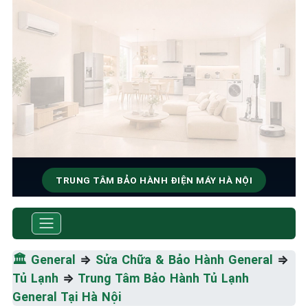
TRUNG TÂM BẢO HÀNH ĐIỆN MÁY HÀ NỘI
SỬA CHỮA & BẢO HÀNH
GENERAL
🏛️
General
⇒
Sửa Chữa & Bảo Hành General
⇒
Tốc Độ Tối Đa • Chất Lượng Tối Ưu • Chi Phí Tối
Tủ Lạnh
⇒
Trung Tâm Bảo Hành Tủ Lạnh
Thiểu
General Tại Hà Nội