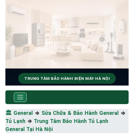
TRUNG TÂM BẢO HÀNH ĐIỆN MÁY HÀ NỘI
SỬA CHỮA & BẢO HÀNH
GENERAL
🏛️
General
⇒
Sửa Chữa & Bảo Hành General
⇒
Tốc Độ Tối Đa • Chất Lượng Tối Ưu • Chi Phí Tối
Tủ Lạnh
⇒
Trung Tâm Bảo Hành Tủ Lạnh
Thiểu
General Tại Hà Nội