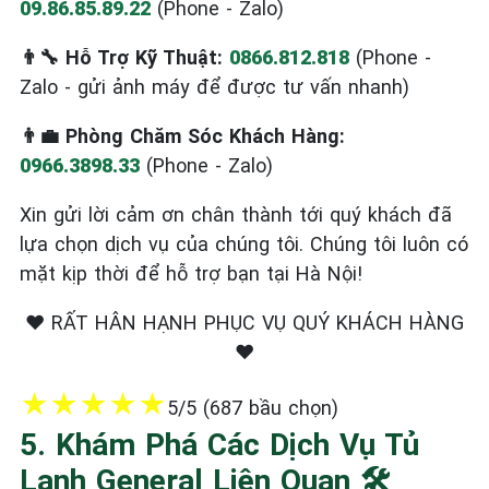
09.86.85.89.22
(Phone - Zalo)
👨‍🔧 Hỗ Trợ Kỹ Thuật:
0866.812.818
(Phone -
Zalo - gửi ảnh máy để được tư vấn nhanh)
👨‍💼 Phòng Chăm Sóc Khách Hàng:
0966.3898.33
(Phone - Zalo)
Xin gửi lời cảm ơn chân thành tới quý khách đã
lựa chọn dịch vụ của chúng tôi. Chúng tôi luôn có
mặt kịp thời để hỗ trợ bạn tại Hà Nội!
❤️ RẤT HÂN HẠNH PHỤC VỤ QUÝ KHÁCH HÀNG
❤️
★
★
★
★
★
5/5 (687 bầu chọn)
5. Khám Phá Các Dịch Vụ Tủ
Lạnh General Liên Quan 🛠️