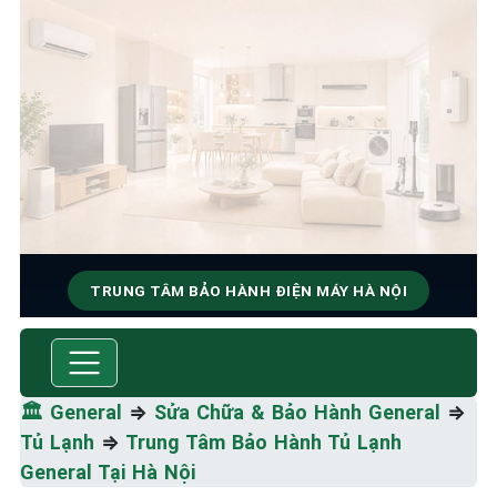
TRUNG TÂM BẢO HÀNH ĐIỆN MÁY HÀ NỘI
SỬA CHỮA & BẢO HÀNH
GENERAL
🏛️
General
⇒
Sửa Chữa & Bảo Hành General
⇒
Tốc Độ Tối Đa • Chất Lượng Tối Ưu • Chi Phí Tối
Tủ Lạnh
⇒
Trung Tâm Bảo Hành Tủ Lạnh
Thiểu
General Tại Hà Nội