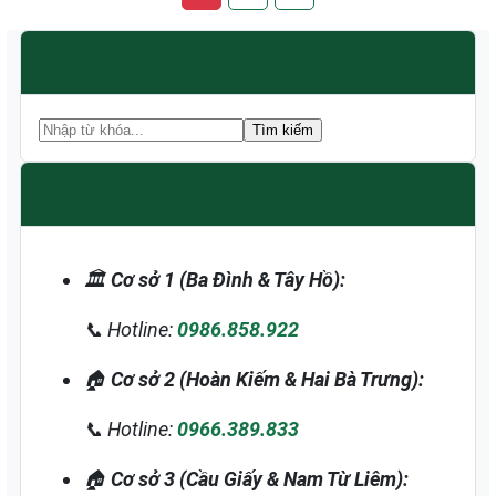
TÌM KIẾM DỊCH VỤ
Tìm kiếm
Hệ Thống Trạm
🏛️
Cơ sở 1 (Ba Đình & Tây Hồ):
📞 Hotline:
0986.858.922
🏠
Cơ sở 2 (Hoàn Kiếm & Hai Bà Trưng):
📞 Hotline:
0966.389.833
🏠
Cơ sở 3 (Cầu Giấy & Nam Từ Liêm):