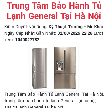
☎️ 09.86.85.89.22
Trung Tâm Bảo Hành Tủ
Lạnh General Tại Hà Nội
Kiểm Duyệt Nội Dung
:
Kỹ Thuật Trưởng - Mr Khải
Ngày Cập Nhật Gần Nhất
:
02/08/2026 22:28
Lượt
xem
:
1040027782
Trung Tâm Bảo Hành Tủ Lạnh General Tại Hà Nội,
trung tâm bảo hành tủ lạnh General tại hà nội,
sua tu lanh General tai ha noi