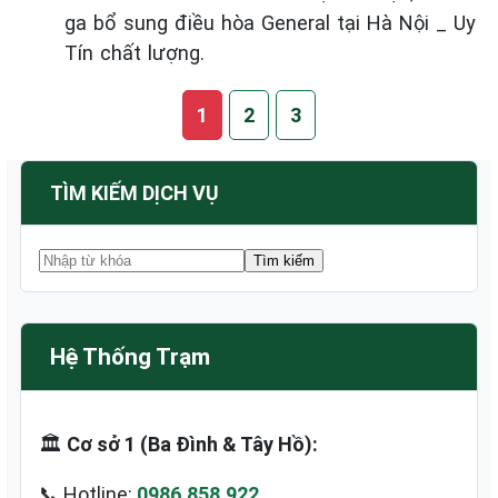
ga bổ sung điều hòa General tại Hà Nội _ Uy
Tín chất lượng.
1
2
3
TÌM KIẾM DỊCH VỤ
Hệ Thống Trạm
🏛️
Cơ sở 1 (Ba Đình & Tây Hồ):
📞 Hotline:
0986.858.922