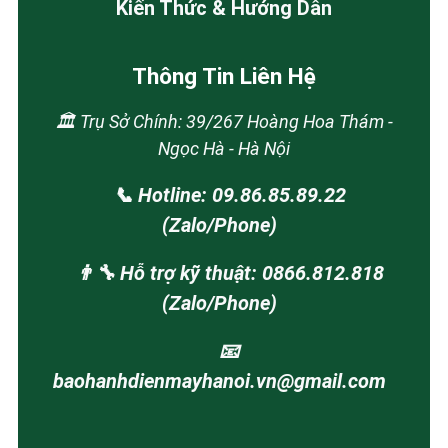
Kiến Thức & Hướng Dẫn
Thông Tin Liên Hệ
🏛️ Trụ Sở Chính: 39/267 Hoàng Hoa Thám -
Ngọc Hà - Hà Nội
📞 Hotline: 09.86.85.89.22
(Zalo/Phone)
👨‍🔧 Hỗ trợ kỹ thuật: 0866.812.818
(Zalo/Phone)
📧
baohanhdienmayhanoi.vn@gmail.com