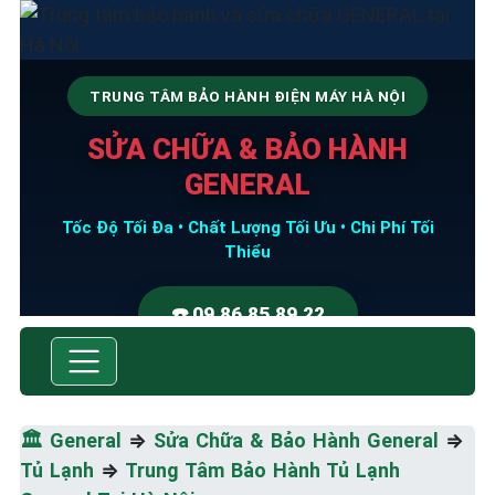
TRUNG TÂM BẢO HÀNH ĐIỆN MÁY HÀ NỘI
SỬA CHỮA & BẢO HÀNH
GENERAL
Tốc Độ Tối Đa • Chất Lượng Tối Ưu • Chi Phí Tối
Thiểu
☎️ 09.86.85.89.22
🏛️
General
⇒
Sửa Chữa & Bảo Hành General
⇒
Tủ Lạnh
⇒
Trung Tâm Bảo Hành Tủ Lạnh