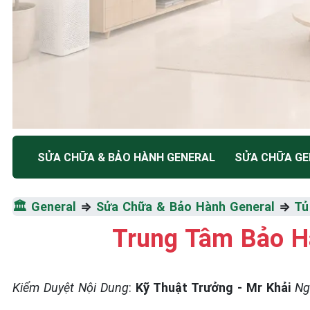
TRUNG TÂM BẢO HÀNH ĐIỆN MÁY HÀ NỘI
SỬA CHỮA & BẢO HÀNH GENERAL
SỬA CHỮA GE
SỬA CHỮA & BẢO HÀ
🏛️
General
⇒
Sửa Chữa & Bảo Hành General
⇒
Tủ
GENERAL
Trung Tâm Bảo Hà
Tốc Độ Tối Đa • Chất Lượng Tối Ưu • Chi Phí Tối 
Kiểm Duyệt Nội Dung
:
Kỹ Thuật Trưởng - Mr Khải
Ng
☎️ 09.86.85.89.22