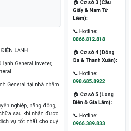
🏠
Cơ sở 3 (Cầu
Giấy & Nam Từ
Liêm):
📞 Hotline:
0866.812.818
, ĐIỆN LẠNH
🏠
Cơ sở 4 (Đống
Đa & Thanh Xuân):
lạnh General Inveter,
neral
📞 Hotline:
098.685.8922
ạnh General tại nhà nhằm
🏠
Cơ sở 5 (Long
Biên & Gia Lâm):
yên nghiệp, năng động,
 chữa sau khi nhận được
📞 Hotline:
ịch vụ tốt nhất cho quý
0966.389.833