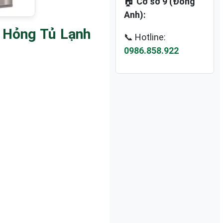
🏠
Cơ sở 9 (Đông
Anh):
 Hỏng Tủ Lạnh
📞 Hotline:
0986.858.922