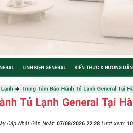
NERAL
LINH KIỆN GENERAL
KIẾN THỨC & HƯỚNG DẪN
NH
 Lạnh
⇒
Trung Tâm Bảo Hành Tủ Lạnh General Tại H
nh Tủ Lạnh General Tại Hà
Thiểu
ày Cập Nhật Gần Nhất
:
07/08/2026 22:28
Lượt xem
:
10