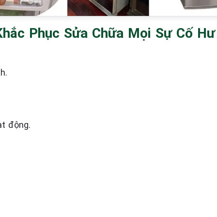
Khắc Phục Sửa Chữa Mọi Sự Cố Hư
h.
t động.