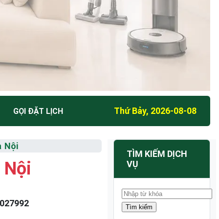
Thứ Bảy, 2026-08-08
GỌI ĐẶT LỊCH
à Nội
TÌM KIẾM DỊCH
 Nội
VỤ
027992