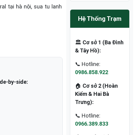
 tại hà nội, sua tu lanh
Hệ Thống Trạm
🏛️
Cơ sở 1 (Ba Đình
& Tây Hồ):
📞 Hotline:
0986.858.922
de-by-side:
🏠
Cơ sở 2 (Hoàn
Kiếm & Hai Bà
Trưng):
📞 Hotline:
0966.389.833