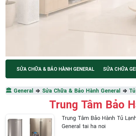
TRUNG TÂM BẢO HÀNH ĐIỆN MÁY HÀ NỘI
SỬA CHỮA & BẢO HÀNH GENERAL
SỬA CHỮA GE
SỬA CHỮA & BẢO HÀ
🏛️
General
⇒
Sửa Chữa & Bảo Hành General
⇒
Tủ
GENERAL
Trung Tâm Bảo Hà
Tốc Độ Tối Đa • Chất Lượng Tối Ưu • Chi Phí Tối 
Trung Tâm Bảo Hành Tủ Lạnh Gen
General tai ha noi
☎️ 09.86.85.89.22