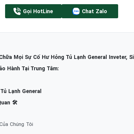
Gọi HotLine
Chat Zalo
hữa Mọi Sự Cố Hư Hỏng Tủ Lạnh General Inveter, Si
ảo Hành Tại Trung Tâm:
 Tủ Lạnh General
uan 🛠️
 Của Chúng Tôi