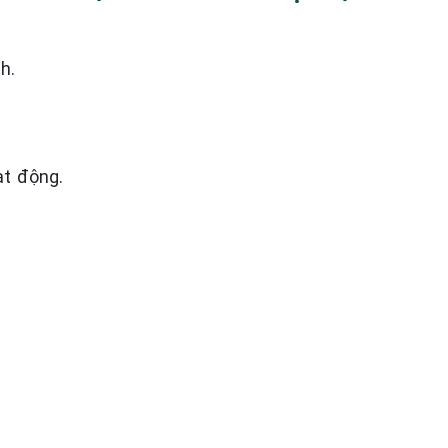
h.
t động.