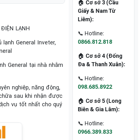
🏠
Cơ sở 3 (Cầu
Giấy & Nam Từ
Liêm):
, ĐIỆN LẠNH
📞 Hotline:
0866.812.818
lạnh General Inveter,
neral
🏠
Cơ sở 4 (Đống
Đa & Thanh Xuân):
ạnh General tại nhà nhằm
📞 Hotline:
098.685.8922
yên nghiệp, năng động,
 chữa sau khi nhận được
🏠
Cơ sở 5 (Long
ịch vụ tốt nhất cho quý
Biên & Gia Lâm):
📞 Hotline:
0966.389.833