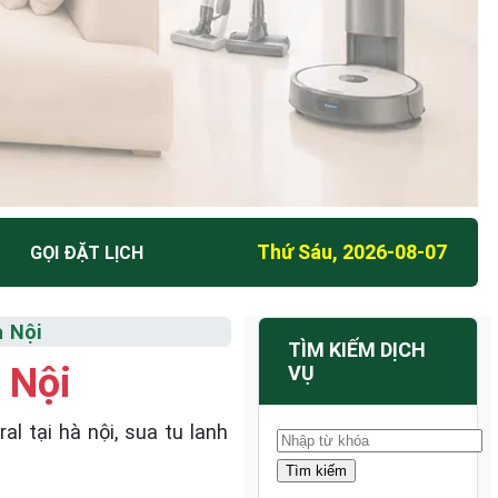
Thứ Sáu, 2026-08-07
GỌI ĐẶT LỊCH
à Nội
TÌM KIẾM DỊCH
 Nội
VỤ
 tại hà nội, sua tu lanh