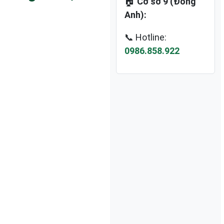
🏠
Cơ sở 9 (Đông
Anh):
📞 Hotline:
0986.858.922