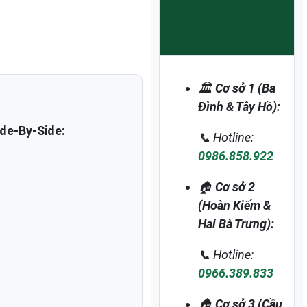
Hệ Thống
Trạm
🏛️
Cơ sở 1 (Ba
Đình & Tây Hồ):
de-By-Side:
📞 Hotline:
0986.858.922
🏠
Cơ sở 2
(Hoàn Kiếm &
Hai Bà Trưng):
📞 Hotline:
0966.389.833
🏠
Cơ sở 3 (Cầu