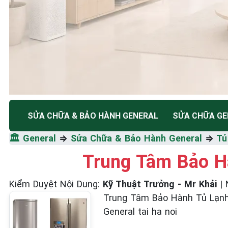
TRUNG TÂM BẢO HÀNH ĐIỆN MÁY HÀ NỘI
SỬA CHỮA & BẢO HÀNH GENERAL
SỬA CHỮA GE
SỬA CHỮA & BẢO HÀ
🏛️
General
⇒
Sửa Chữa & Bảo Hành General
⇒
Tủ
GENERAL
Trung Tâm Bảo Hà
Kiểm Duyệt Nội Dung
:
Kỹ Thuật Trưởng - Mr Khải
|
Tốc Độ Tối Đa • Chất Lượng Tối Ưu • Chi Phí Tối 
Trung Tâm Bảo Hành Tủ Lạnh Gen
General tai ha noi
☎️ 09.86.85.89.22