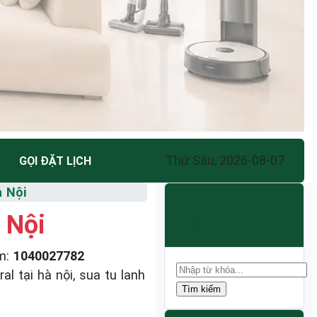
Thứ Sáu, 2026-08-07
GỌI ĐẶT LỊCH
à Nội
TÌM KIẾM
 Nội
DỊCH VỤ
m
:
1040027782
 tại hà nội, sua tu lanh
Tìm kiếm