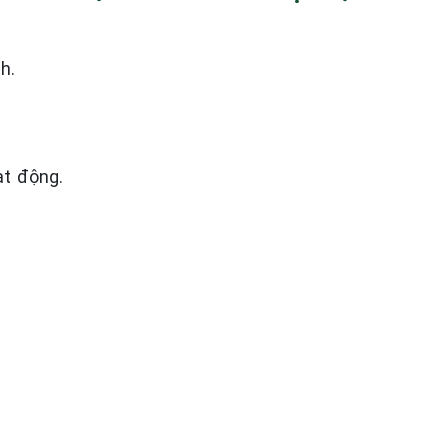
h.
t động.