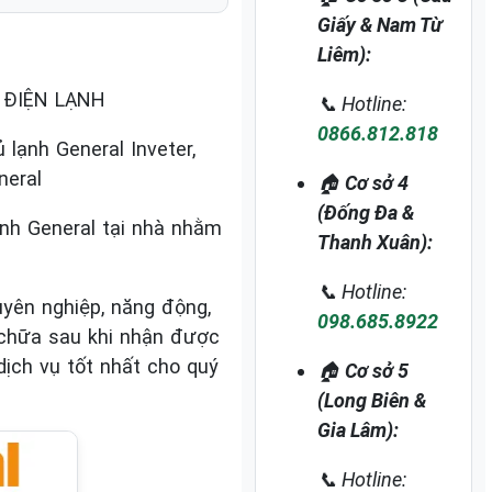
Giấy & Nam Từ
Liêm):
, ĐIỆN LẠNH
📞 Hotline:
0866.812.818
lạnh General Inveter,
neral
🏠
Cơ sở 4
(Đống Đa &
ạnh General tại nhà nhằm
Thanh Xuân):
📞 Hotline:
yên nghiệp, năng động,
098.685.8922
 chữa sau khi nhận được
ịch vụ tốt nhất cho quý
🏠
Cơ sở 5
(Long Biên &
Gia Lâm):
📞 Hotline: