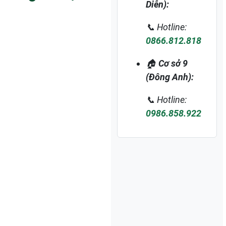
Diễn):
📞 Hotline:
0866.812.818
🏠
Cơ sở 9
(Đông Anh):
📞 Hotline:
0986.858.922