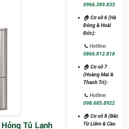
0966.389.833
🏠
Cơ sở 6 (Hà
Đông & Hoài
Đức):
📞 Hotline:
0866.812.818
🏠
Cơ sở 7
(Hoàng Mai &
Thanh Trì):
📞 Hotline:
098.685.8922
🏠
Cơ sở 8 (Bắc
 Hỏng Tủ Lạnh
Từ Liêm & Cầu