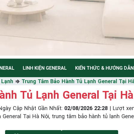
NERAL
LINH KIỆN GENERAL
KIẾN THỨC & HƯỚNG DẪN
NH
 Lạnh
⇒
Trung Tâm Bảo Hành Tủ Lạnh General Tại H
nh Tủ Lạnh General Tại Hà
Ngày Cập Nhật Gần Nhất
:
02/08/2026 22:28
|
Lượt xe
Thiểu
eral Tại Hà Nội, trung tâm bảo hành tủ lạnh General