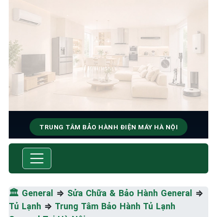
TRUNG TÂM BẢO HÀNH ĐIỆN MÁY HÀ NỘI
SỬA CHỮA & BẢO HÀNH
GENERAL
Tốc Độ Tối Đa • Chất Lượng Tối Ưu • Chi Phí Tối
🏛️
General
⇒
Sửa Chữa & Bảo Hành General
⇒
Thiểu
Tủ Lạnh
⇒
Trung Tâm Bảo Hành Tủ Lạnh