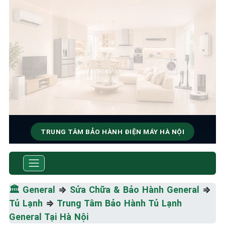
TRUNG TÂM BẢO HÀNH ĐIỆN MÁY HÀ NỘI
SỬA CHỮA & BẢO HÀNH
GENERAL
🏛️
General
⇒
Sửa Chữa & Bảo Hành General
⇒
Tốc Độ Tối Đa • Chất Lượng Tối Ưu • Chi Phí Tối
Tủ Lạnh
⇒
Trung Tâm Bảo Hành Tủ Lạnh
Thiểu
General Tại Hà Nội