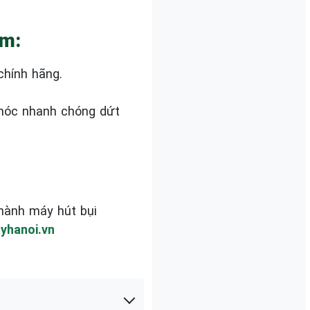
âm:
chính hãng.
 hóc nhanh chóng dứt
hành máy hút bụi
yhanoi.vn