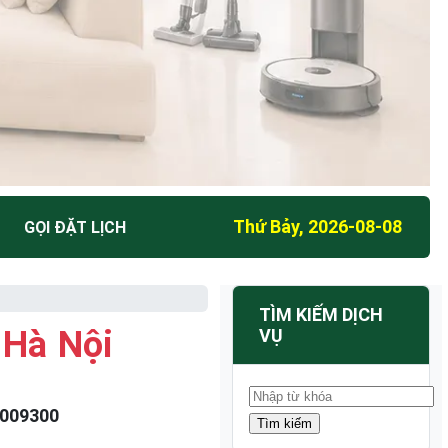
Thứ Bảy, 2026-08-08
GỌI ĐẶT LỊCH
TÌM KIẾM DỊCH
 Hà Nội
VỤ
009300