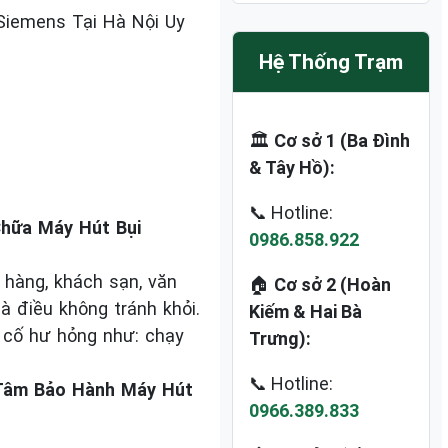
Siemens Tại Hà Nội Uy
Hệ Thống Trạm
🏛️
Cơ sở 1 (Ba Đình
& Tây Hồ):
📞 Hotline:
Chữa Máy Hút Bụi
0986.858.922
 hàng, khách sạn, văn
🏠
Cơ sở 2 (Hoàn
à điều không tránh khỏi.
Kiếm & Hai Bà
 cố hư hỏng như: chạy
Trưng):
📞 Hotline:
Tâm Bảo Hành Máy Hút
0966.389.833