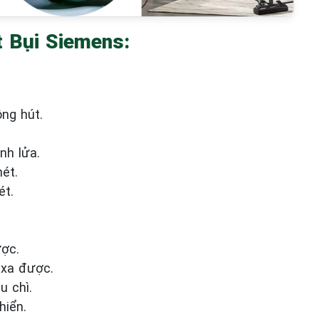
 Bụi Siemens:
ng hút.
nh lửa.
ét.
ét.
ợc.
 xa được.
u chì.
hiển.