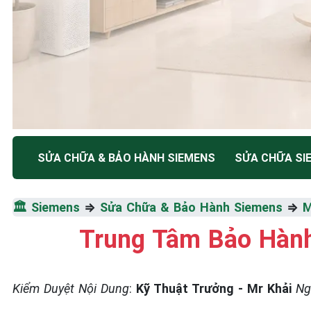
TRUNG TÂM BẢO HÀNH ĐIỆN MÁY HÀ NỘI
SỬA CHỮA & BẢO HÀNH SIEMENS
SỬA CHỮA SI
SỬA CHỮA & BẢO HÀ
🏛️
Siemens
⇒
Sửa Chữa & Bảo Hành Siemens
⇒
M
SIEMENS
Trung Tâm Bảo Hành
Tốc Độ Tối Đa • Chất Lượng Tối Ưu • Chi Phí Tối 
Kiểm Duyệt Nội Dung
:
Kỹ Thuật Trưởng - Mr Khải
Ng
☎️ 09.86.85.89.22