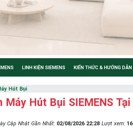
EMENS
LINH KIỆN SIEMENS
KIẾN THỨC & HƯỚNG DẪN
NH
áy Hút Bụi
 Máy Hút Bụi SIEMENS Tại
Thiểu
ày Cập Nhật Gần Nhất
:
02/08/2026 22:28
Lượt xem
:
16