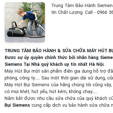
Trung Tâm Bảo Hành Siemens
tín Chất Lượng. Call - 0966 3
TRUNG TÂM BẢO HÀNH & SỬA CHỮA MÁY HÚT BỤI
Đươc sự ủy quyền chính thức bởi nhãn hàng Sieme
Siemens Tại Nhà quý khách uy tín nhất Hà Nội.
Máy Hút Bụi một sản phẩm điện gia dụng hỗ trợ đắc 
phòng, công ty….. Sau một thời gian dài sử dụng, c
Máy Hút Bụi Siemens của hãng chúng tôi cũng vậy,
có mùi khét, hút yếu, hút kém, không chay…..
Nắm bắt được nhu cầu sửa chữa của quý khách c
Bụi Siemens
cung cấp dịch vụ bảo hành sửa chữa m