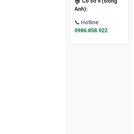
🏠
Cơ sở 9 (Đông
Anh):
📞 Hotline:
0986.858.922