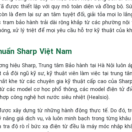
ã được thiết lập với quy mô toàn diện và đồng bộ. S
òn là đem lại sự an tâm tuyệt đối, giải tỏa mọi lo lắ
 trạm bảo hành trải dài rộng khắp từ các phường nội 
ng, xử lý triệt để mọi yêu cầu hỗ trợ kỹ thuật của k
huẩn Sharp Việt Nam
ương hiệu Sharp, Trung tâm Bảo hành tại Hà Nội luôn 
cả đội ngũ kỹ sư, kỹ thuật viên làm việc tại trung tâ
hắt khe từ các chuyên gia kỹ thuật cấp cao của Shar
ừ các model cơ học phổ thông, các model điện tử đi
 hợp công nghệ hơi nước siêu nhiệt (Healsio).
 được xây dựng từ những hành động thực tế. Do đó, t
 nâng giá dịch vụ, và luôn minh bạch trong từng khâu x
ểm tra độ rò rỉ bức xạ điện từ đều là máy móc nhập kh