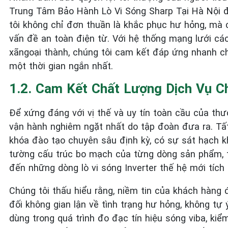
Trung Tâm Bảo Hành Lò Vi Sóng Sharp Tại Hà Nội đ
tôi không chỉ đơn thuần là khắc phục hư hỏng, mà c
vấn đề an toàn điện từ. Với hệ thống mạng lưới các
xãngoại thành, chúng tôi cam kết đáp ứng nhanh chó
một thời gian ngắn nhất.
1.2. Cam Kết Chất Lượng Dịch Vụ C
Để xứng đáng với vị thế và uy tín toàn cầu của th
vận hành nghiêm ngặt nhất do tập đoàn đưa ra. Tất 
khóa đào tạo chuyên sâu định kỳ, có sự sát hạch k
tường cấu trúc bo mạch của từng dòng sản phẩm, t
đến những dòng lò vi sóng Inverter thế hệ mới tích
Chúng tôi thấu hiểu rằng, niềm tin của khách hàng
đối không gian lận về tình trạng hư hỏng, không tự ý
dùng trong quá trình đo đạc tín hiệu sóng viba, ki