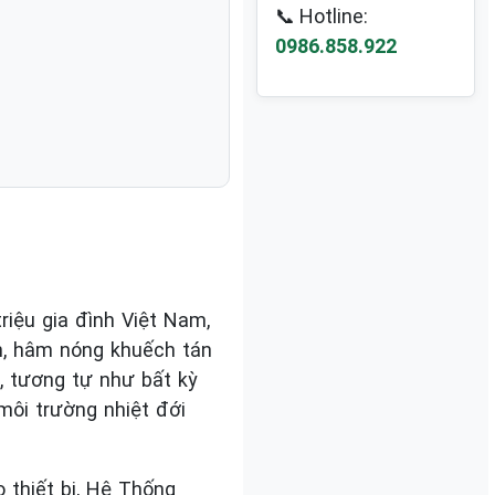
📞 Hotline:
0986.858.922
riệu gia đình Việt Nam,
nh, hâm nóng khuếch tán
n, tương tự như bất kỳ
 môi trường nhiệt đới
 thiết bị, Hệ Thống