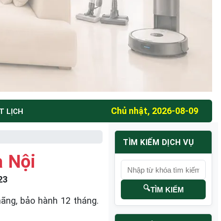
Chủ nhật, 2026-08-09
T LỊCH
TÌM KIẾM DỊCH VỤ
à Nội
23
🔍
TÌM KIẾM
 hãng, bảo hành 12 tháng.