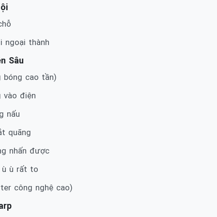
ội
 chỗ
i ngoại thành
ên Sâu
g bóng cao tần)
g vào điện
ng nấu
ắt quãng
ông nhấn được
 ù ù rất to
rter công nghệ cao)
arp