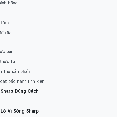
hính hãng
g tâm
đỡ đĩa
rực ban
 thực tế
iệm thu sản phẩm
ạt bảo hành linh kiện
 Sharp Đúng Cách
 Lò Vi Sóng Sharp