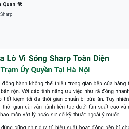
 Quan 🛠️
Sharp
ữa Lò Vi Sóng Sharp Toàn Diện
Trạm Ủy Quyền Tại Hà Nội
 đồng hành không thể thiếu trong gian bếp của hàng t
 bận rộn. Với các tính năng ưu việc như rã đông nha
úp tiết kiệm tối đa thời gian chuẩn bị bữa ăn. Tuy nhiê
 thời gian dài vận hành liên tục dưới tần suất cao và
 hao mòn vật lý hoặc sự cố kỹ thuật ngoài ý muốn.
dùng cũng như duy trì hiệu suất hoạt động bền bỉ cho