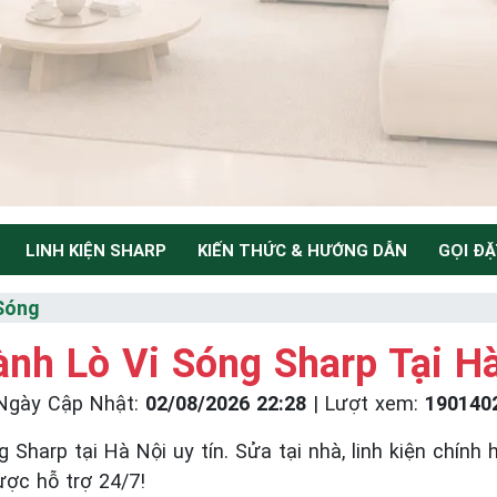
LINH KIỆN SHARP
KIẾN THỨC & HƯỚNG DẪN
GỌI ĐẶ
NH
Sóng
nh Lò Vi Sóng Sharp Tại H
Ngày Cập Nhật:
02/08/2026 22:28
|
Lượt xem:
190140
Thiểu
 Sharp tại Hà Nội uy tín. Sửa tại nhà, linh kiện chính
ược hỗ trợ 24/7!