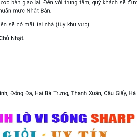
được bàn giao lại. Đến với trung tâm, quý khách sẽ đư
chuẩn mực Nhật Bản.
iên sẽ có mặt tại nhà (tùy khu vực).
 Chủ Nhật.
nh, Đống Đa, Hai Bà Trưng, Thanh Xuân, Cầu Giấy, Hà 