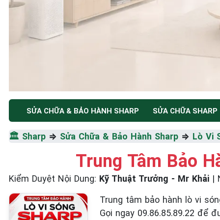
TRUNG TÂM BẢO HÀNH ĐIỆN MÁY HÀ NỘI
SỬA CHỮA & BẢO HÀNH SHARP
SỬA CHỮA SHARP
SỬA CHỮA & BẢO HÀ
🏛️
Sharp
⇒
Sửa Chữa & Bảo Hành Sharp
⇒
Lò Vi 
SHARP
Trung Tâm Bảo Hà
Kiểm Duyệt Nội Dung:
Kỹ Thuật Trưởng - Mr Khải
|
Tốc Độ Tối Đa • Chất Lượng Tối Ưu • Chi Phí Tối 
Trung tâm bảo hành lò vi sóng
☎️ 09.86.85.89.22
Gọi ngay 09.86.85.89.22 để đ