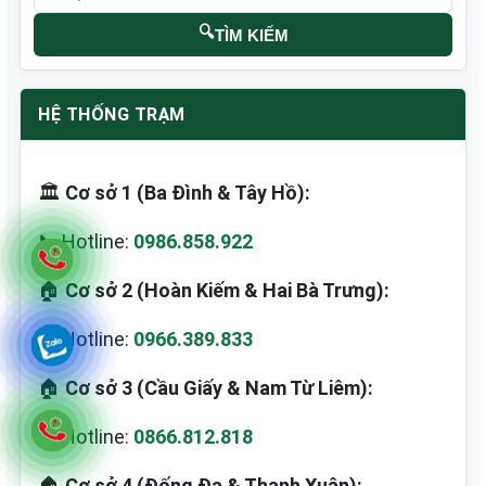
🔍
TÌM KIẾM
HỆ THỐNG TRẠM
🏛️
Cơ sở 1 (Ba Đình & Tây Hồ):
📞 Hotline:
0986.858.922
🏠
Cơ sở 2 (Hoàn Kiếm & Hai Bà Trưng):
📞 Hotline:
0966.389.833
🏠
Cơ sở 3 (Cầu Giấy & Nam Từ Liêm):
📞 Hotline:
0866.812.818
🏠
Cơ sở 4 (Đống Đa & Thanh Xuân):