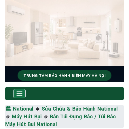
TRUNG TÂM BẢO HÀNH ĐIỆN MÁY HÀ NỘI
SỬA CHỮA & BẢO HÀNH
NATIONAL
🏛️
National
⇒
Sửa Chữa & Bảo Hành National
Tốc Độ Tối Đa • Chất Lượng Tối Ưu • Chi Phí Tối
⇒
Máy Hút Bụi
⇒
Bán Túi Đựng Rác / Túi Rác
Thiểu
Máy Hút Bụi National