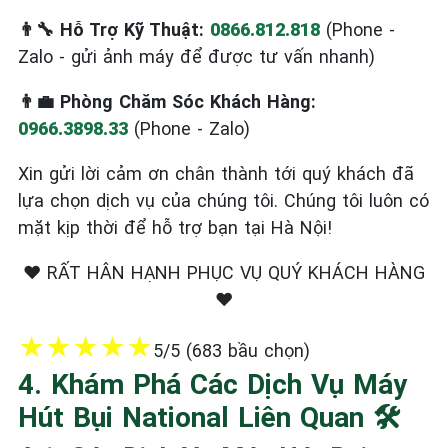
👨‍🔧 Hỗ Trợ Kỹ Thuật:
0866.812.818
(Phone -
Zalo - gửi ảnh máy để được tư vấn nhanh)
👨‍💼 Phòng Chăm Sóc Khách Hàng:
0966.3898.33
(Phone - Zalo)
Xin gửi lời cảm ơn chân thành tới quý khách đã
lựa chọn dịch vụ của chúng tôi. Chúng tôi luôn có
mặt kịp thời để hỗ trợ bạn tại Hà Nội!
❤️ RẤT HÂN HẠNH PHỤC VỤ QUÝ KHÁCH HÀNG
❤️
★
★
★
★
★
5/5 (683 bầu chọn)
4. Khám Phá Các Dịch Vụ Máy
Hút Bụi National Liên Quan 🛠️