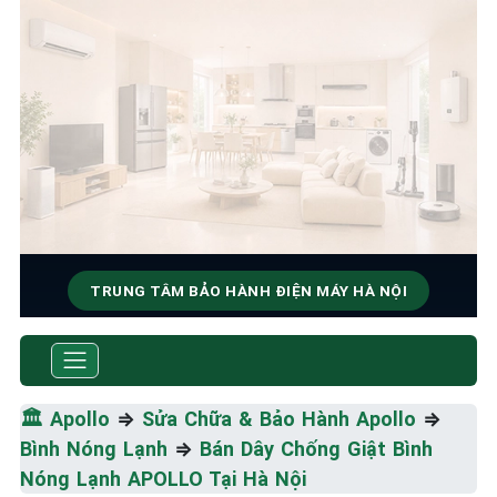
TRUNG TÂM BẢO HÀNH ĐIỆN MÁY HÀ NỘI
SỬA CHỮA & BẢO HÀNH
APOLLO
🏛️
Apollo
⇒
Sửa Chữa & Bảo Hành Apollo
⇒
Tốc Độ Tối Đa • Chất Lượng Tối Ưu • Chi Phí Tối
Bình Nóng Lạnh
⇒
Bán Dây Chống Giật Bình
Thiểu
Nóng Lạnh APOLLO Tại Hà Nội