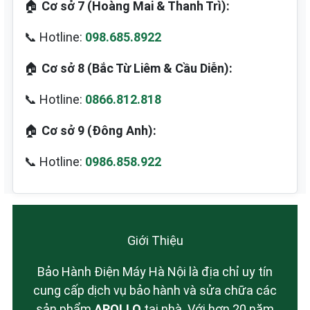
🏠
Cơ sở 7 (Hoàng Mai & Thanh Trì):
📞 Hotline:
098.685.8922
🏠
Cơ sở 8 (Bắc Từ Liêm & Cầu Diễn):
📞 Hotline:
0866.812.818
🏠
Cơ sở 9 (Đông Anh):
📞 Hotline:
0986.858.922
Giới Thiệu
Bảo Hành Điện Máy Hà Nội là địa chỉ uy tín
cung cấp dịch vụ bảo hành và sửa chữa các
sản phẩm
APOLLO
tại nhà. Với hơn 20 năm