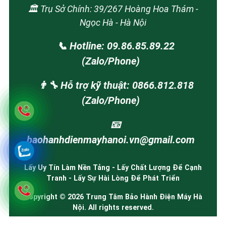
🏛️ Trụ Sở Chính: 39/267 Hoàng Hoa Thám -
Ngọc Hà - Hà Nội
📞 Hotline: 09.86.85.89.22
(Zalo/Phone)
👨‍🔧 Hỗ trợ kỹ thuật: 0866.812.818
(Zalo/Phone)
📧
baohanhdienmayhanoi.vn@gmail.com
Lấy Uy Tín Làm Nền Tảng - Lấy Chất Lượng Để Cạnh
Tranh - Lấy Sự Hài Lòng Để Phát Triển
Copyright © 2026 Trung Tâm Bảo Hành Điện Máy Hà
Nội. All rights reserved.
Tuyên bố miễn trừ trách nhiệm: Chúng tôi là hệ thống trạm cung cấp