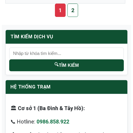
1
2
TÌM KIẾM DỊCH VỤ
🔍
TÌM KIẾM
HỆ THỐNG TRẠM
🏛️
Cơ sở 1 (Ba Đình & Tây Hồ):
📞 Hotline:
0986.858.922