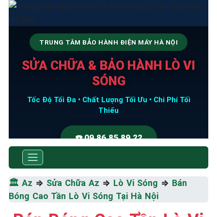
TRUNG TÂM BẢO HÀNH ĐIỆN MÁY HÀ NỘI
SỬA CHỮA & BẢO HÀNH LÒ VI
SÓNG
Tốc Độ Tối Đa • Chất Lượng Tối Ưu • Chi Phí Tối
Thiểu
☎️ 09.86.85.89.22
🏛️
Az
⇒
Sửa Chữa Az
⇒
Lò Vi Sóng
⇒
Bán
Bóng Cao Tần Lò Vi Sóng Tại Hà Nội