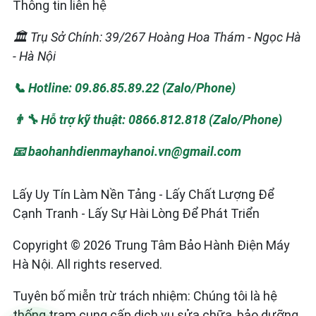
Thông tin liên hệ
🏛️ Trụ Sở Chính: 39/267 Hoàng Hoa Thám - Ngọc Hà
- Hà Nội
📞 Hotline: 09.86.85.89.22 (Zalo/Phone)
👨‍🔧 Hỗ trợ kỹ thuật: 0866.812.818 (Zalo/Phone)
📧 baohanhdienmayhanoi.vn@gmail.com
Lấy Uy Tín Làm Nền Tảng - Lấy Chất Lượng Để
Cạnh Tranh - Lấy Sự Hài Lòng Để Phát Triển
Copyright © 2026 Trung Tâm Bảo Hành Điện Máy
Hà Nội. All rights reserved.
Tuyên bố miễn trừ trách nhiệm: Chúng tôi là hệ
thống trạm cung cấp dịch vụ sửa chữa, bảo dưỡng