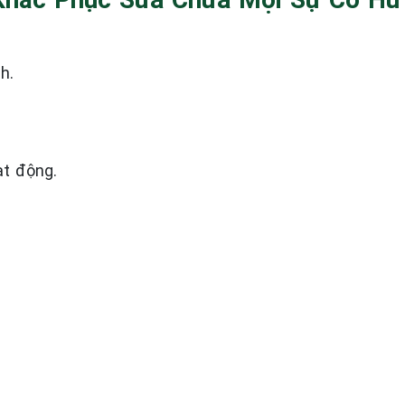
h.
t động.