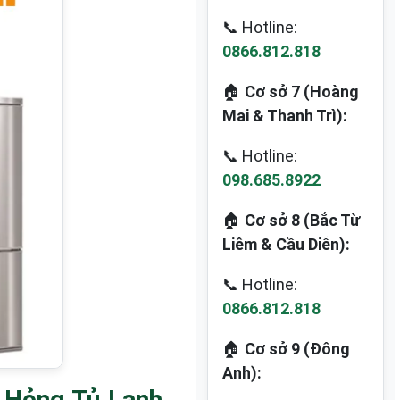
📞 Hotline:
0866.812.818
🏠
Cơ sở 7 (Hoàng
Mai & Thanh Trì):
📞 Hotline:
098.685.8922
🏠
Cơ sở 8 (Bắc Từ
Liêm & Cầu Diễn):
📞 Hotline:
0866.812.818
🏠
Cơ sở 9 (Đông
Anh):
 Hỏng Tủ Lạnh