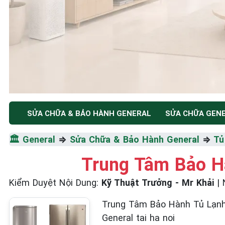
TRUNG TÂM BẢO HÀNH ĐIỆN MÁY HÀ NỘI
SỬA CHỮA & BẢO HÀNH GENERAL
SỬA CHỮA GEN
SỬA CHỮA & BẢO HÀ
🏛️
General
⇒
Sửa Chữa & Bảo Hành General
⇒
Tủ
GENERAL
Trung Tâm Bảo Hà
Kiểm Duyệt Nội Dung:
Kỹ Thuật Trưởng - Mr Khải
|
Tốc Độ Tối Đa • Chất Lượng Tối Ưu • Chi Phí Tối 
Trung Tâm Bảo Hành Tủ Lạnh Gen
☎️ 09.86.85.89.22
General tai ha noi