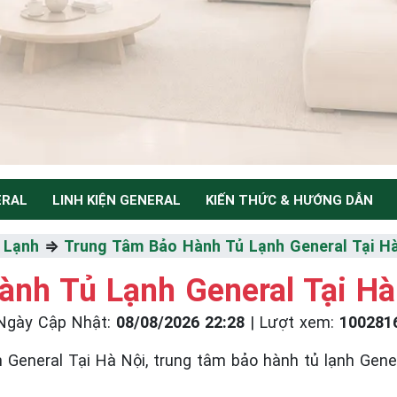
ERAL
LINH KIỆN GENERAL
KIẾN THỨC & HƯỚNG DẪN
NH
 Lạnh
⇒
Trung Tâm Bảo Hành Tủ Lạnh General Tại H
nh Tủ Lạnh General Tại Hà
Ngày Cập Nhật:
08/08/2026 22:28
|
Lượt xem:
100281
Thiểu
eral Tại Hà Nội, trung tâm bảo hành tủ lạnh General