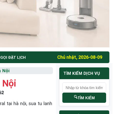
Chủ nhật, 2026-08-09
GỌI ĐẶT LỊCH
à Nội
TÌM KIẾM DỊCH VỤ
 Nội
62
🔍
TÌM KIẾM
 tại hà nội, sua tu lanh