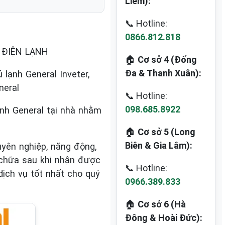
Liêm):
📞 Hotline:
0866.812.818
, ĐIỆN LẠNH
🏠
Cơ sở 4 (Đống
Đa & Thanh Xuân):
lạnh General Inveter,
neral
📞 Hotline:
098.685.8922
ạnh General tại nhà nhằm
🏠
Cơ sở 5 (Long
Biên & Gia Lâm):
yên nghiệp, năng động,
 chữa sau khi nhận được
📞 Hotline:
ịch vụ tốt nhất cho quý
0966.389.833
🏠
Cơ sở 6 (Hà
Đông & Hoài Đức):