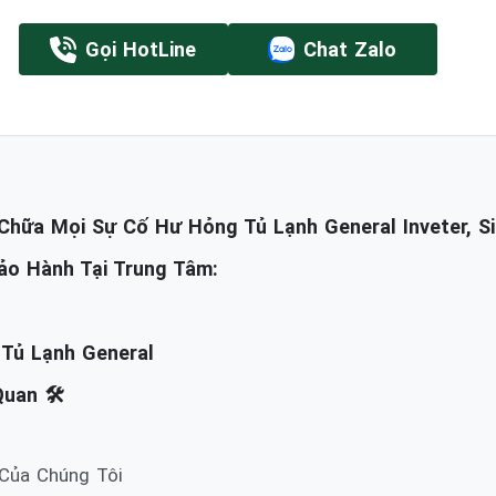
Gọi HotLine
Chat Zalo
hữa Mọi Sự Cố Hư Hỏng Tủ Lạnh General Inveter, Si
ảo Hành Tại Trung Tâm:
 Tủ Lạnh General
uan 🛠️
 Của Chúng Tôi