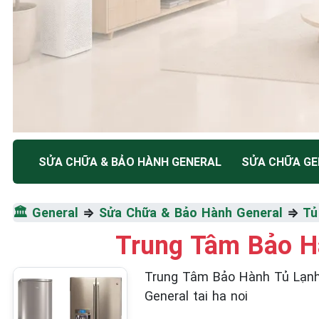
TRUNG TÂM BẢO HÀNH ĐIỆN MÁY HÀ NỘI
SỬA CHỮA & BẢO HÀNH GENERAL
SỬA CHỮA GE
SỬA CHỮA & BẢO HÀ
🏛️
General
⇒
Sửa Chữa & Bảo Hành General
⇒
Tủ
GENERAL
Trung Tâm Bảo Hà
Tốc Độ Tối Đa • Chất Lượng Tối Ưu • Chi Phí Tối 
Trung Tâm Bảo Hành Tủ Lạnh Gen
General tai ha noi
☎️ 09.86.85.89.22