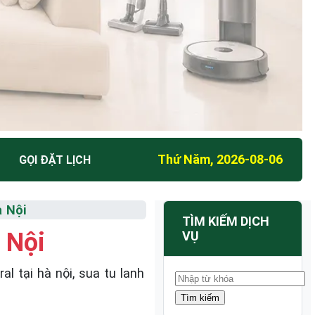
Thứ Năm, 2026-08-06
GỌI ĐẶT LỊCH
à Nội
TÌM KIẾM DỊCH
 Nội
VỤ
 tại hà nội, sua tu lanh