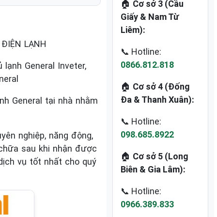
🏠
Cơ sở 3 (Cầu
Giấy & Nam Từ
Liêm):
, ĐIỆN LẠNH
📞 Hotline:
0866.812.818
lạnh General Inveter,
neral
🏠
Cơ sở 4 (Đống
Đa & Thanh Xuân):
ạnh General tại nhà nhằm
📞 Hotline:
098.685.8922
yên nghiệp, năng động,
 chữa sau khi nhận được
🏠
Cơ sở 5 (Long
ịch vụ tốt nhất cho quý
Biên & Gia Lâm):
📞 Hotline:
0966.389.833