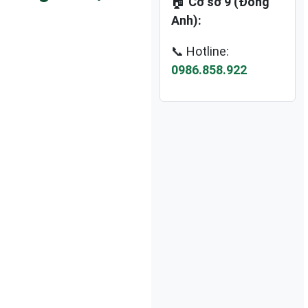
🏠
Cơ sở 9 (Đông
Anh):
📞 Hotline:
0986.858.922