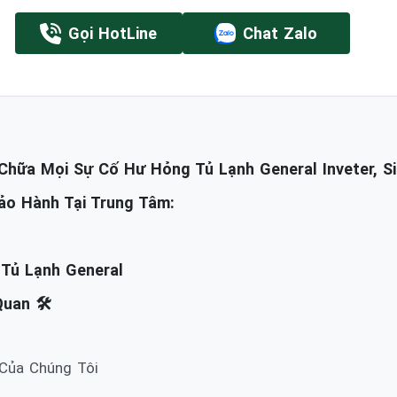
Gọi HotLine
Chat Zalo
hữa Mọi Sự Cố Hư Hỏng Tủ Lạnh General Inveter, Si
ảo Hành Tại Trung Tâm:
 Tủ Lạnh General
uan 🛠️
 Của Chúng Tôi