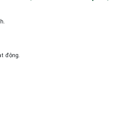
h.
t động.