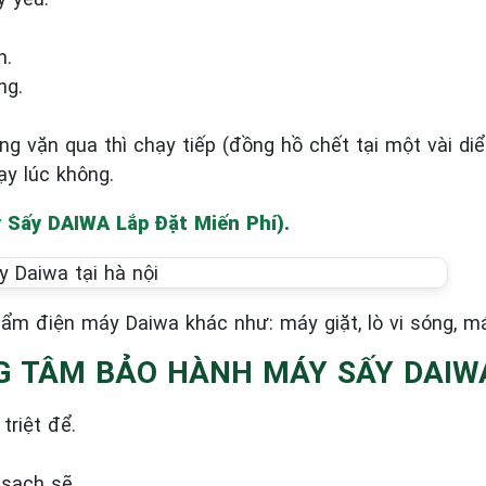
h.
ng.
 vặn qua thì chạy tiếp (đồng hồ chết tại một vài diể
y lúc không.
y Sấy DAIWA Lắp Đặt Miến Phí).
ẩm điện máy Daiwa khác như: máy giặt, lò vi sóng, m
NG TÂM BẢO HÀNH MÁY SẤY DAIW
triệt để.
 sạch sẽ.