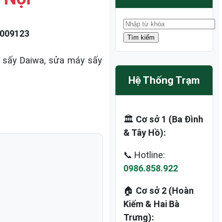
009123
 sấy Daiwa, sửa máy sấy
Hệ Thống Trạm
🏛️
Cơ sở 1 (Ba Đình
& Tây Hồ):
📞 Hotline:
0986.858.922
:
🏠
Cơ sở 2 (Hoàn
Kiếm & Hai Bà
Trưng):