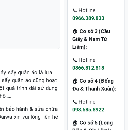
📞 Hotline:
0966.389.833
🏠
Cơ sở 3 (Cầu
Giấy & Nam Từ
Liêm):
📞 Hotline:
0866.812.818
áy sấy quần áo là lựa
 sấy quần áo cũng hoạt
🏠
Cơ sở 4 (Đống
t quá trình dài sử dụng
Đa & Thanh Xuân):
hô…..
📞 Hotline:
ên bảo hành & sửa chữa
098.685.8922
iwa xin vui lòng liên hệ
🏠
Cơ sở 5 (Long