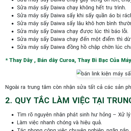
Sửa máy sấy Daiwa chạy không hết tru trình.
Sửa máy sấy Daiwa sấy khi sấy quần áo bị rác
Sửa máy sấy Daiwa sấy lâu khô hơn bình thườ
Sửa máy sấy Daiwa chạy được lúc thì báo lỗi.
Sửa máy sấy Daiwa chạy đến một điểm thì dừng
Sửa máy sấy Daiwa đồng hồ chập chờn lúc chạ
* Thay Dây , Bán dây Curoa, Thay Bi Bạc Của Má
Ngoài ra trung tâm còn nhận sửa tất cả các sản ph
2. QUY TẮC LÀM VIỆC TẠI TRU
Tìm rõ nguyên nhân phát sinh hư hỏng – Xử lý 
Làm việc nhanh chóng và hiệu quả.
Tác phong công việc chuyên nghiệp, ngăn nắp,