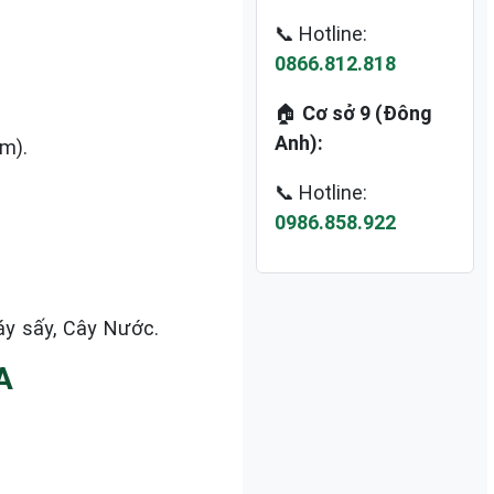
📞 Hotline:
0866.812.818
🏠
Cơ sở 9 (Đông
Anh):
m).
📞 Hotline:
0986.858.922
áy sấy, Cây Nước.
A