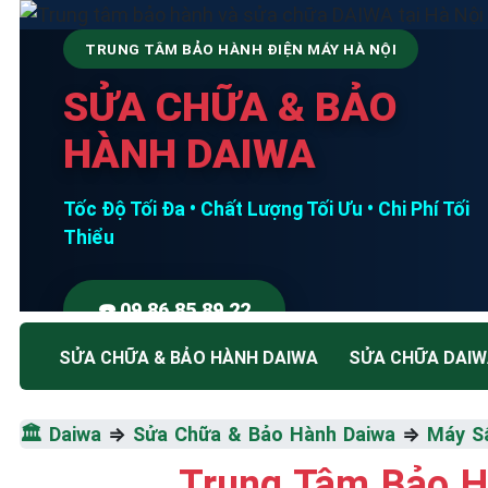
TRUNG TÂM BẢO HÀNH ĐIỆN MÁY HÀ NỘI
SỬA CHỮA & BẢO
HÀNH DAIWA
Tốc Độ Tối Đa • Chất Lượng Tối Ưu • Chi Phí Tối
Thiểu
☎️ 09.86.85.89.22
SỬA CHỮA & BẢO HÀNH DAIWA
SỬA CHỮA DAI
🏛️
Daiwa
⇒
Sửa Chữa & Bảo Hành Daiwa
⇒
Máy S
Trung Tâm Bảo H