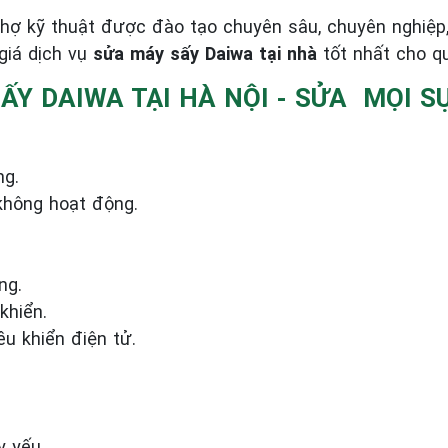
thợ kỹ thuật được đào tạo chuyên sâu, chuyên nghiệp
giá dịch vụ
sửa máy sấy Daiwa tại nhà
tốt nhất cho q
ẤY DAIWA TẠI HÀ NỘI - SỬA MỌI S
ng.
hông hoạt động.
ng.
khiển.
u khiển điện tử.
y yếu.