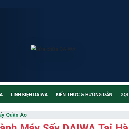
WA
LINH KIỆN DAIWA
KIẾN THỨC & HƯỚNG DẪN
GỌI
ấy Quần Áo
ành Máy Sấy DAIWA Tại Hà