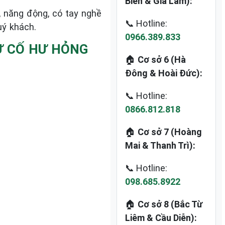
Biên & Gia Lâm):
, năng động, có tay nghề
📞 Hotline:
uý khách.
0966.389.833
Ự CỐ HƯ HỎNG
🏠
Cơ sở 6 (Hà
Đông & Hoài Đức):
📞 Hotline:
0866.812.818
🏠
Cơ sở 7 (Hoàng
Mai & Thanh Trì):
📞 Hotline:
098.685.8922
🏠
Cơ sở 8 (Bắc Từ
Liêm & Cầu Diễn):